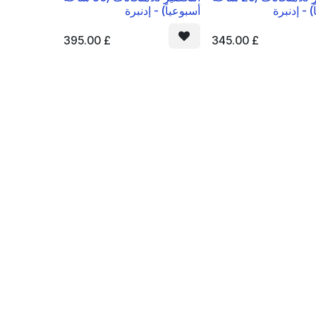
) - إدنبرة
أسبوعياً) - إدنبرة
395.00
£
345.00
£