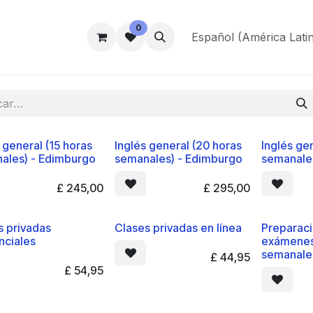
0
ogramas
Alojamiento
Bienestar estudiantil
Español (América Lati
Contáctanos
 general (15 horas
Inglés general (20 horas
Inglés ge
ales) - Edimburgo
semanales) - Edimburgo
semanale
£
245,00
£
295,00
s privadas
Clases privadas en línea
Preparac
nciales
exámenes
semanale
£
44,95
£
54,95