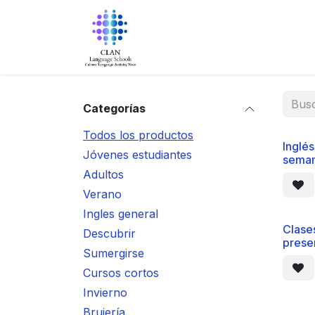
Ir al contenido
Inicio
Sobre nosotros
Pr
Categorías
Todos los productos
Inglés
Jóvenes estudiantes
seman
Adultos
Verano
Ingles general
Clase
Descubrir
prese
Sumergirse
Cursos cortos
Invierno
Brujería