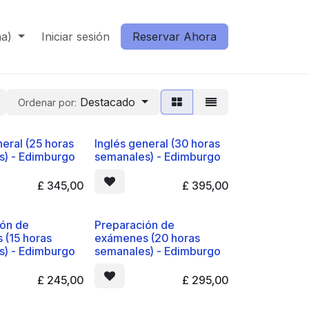
na)
Iniciar sesión
Reservar Ahora
Destacado
Ordenar por:
neral (25 horas
Inglés general (30 horas
s) - Edimburgo
semanales) - Edimburgo
£
345,00
£
395,00
ión de
Preparación de
 (15 horas
exámenes (20 horas
s) - Edimburgo
semanales) - Edimburgo
£
245,00
£
295,00