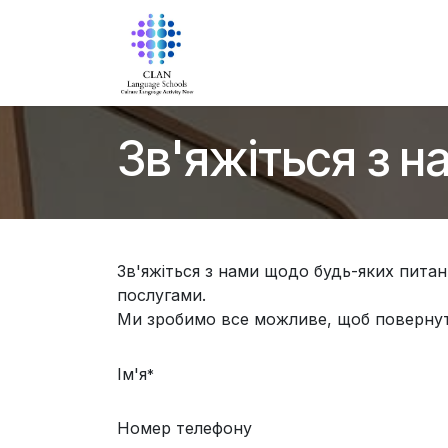
Skip to Content
Головна
Про нас
Прогр
Зв'яжіться з н
Зв'яжіться з нами щодо будь-яких пита
послугами.
Ми зробимо все можливе, щоб повернут
Ім'я
*
Номер телефону