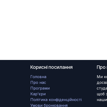
Корисні посилання
Про 
Головна
Ми к
Про нас
досв
Програми
студе
Кар'єри
щоб 
Політика конфіденційності
наших
Умови бронювання