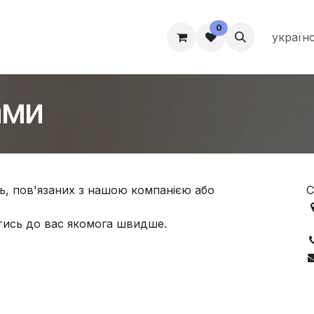
0
ами
Проживання
Благополуччя студентів
Зв'яжітьс
україн
ами
нь, пов'язаних з нашою компанією або
C
ись до вас якомога швидше.
U