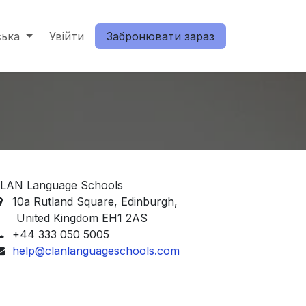
я з нами
ська
Увійти
Забронювати зараз
LAN Language Schools
10a Rutland Square, Edinburgh,
nited Kingdom EH1 2AS
+44 333 050 5005
help@clanlanguageschools.com