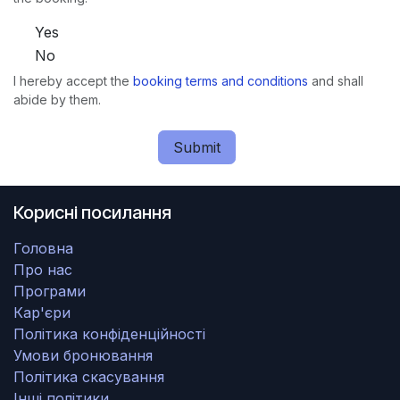
Yes
No
I hereby accept the
booking terms and conditions
and shall
abide by them.
Submit
Корисні посилання
Головна
Про нас
Програми
Кар'єри
Політика конфіденційності
Умови бронювання
Політика скасування
Інші політики