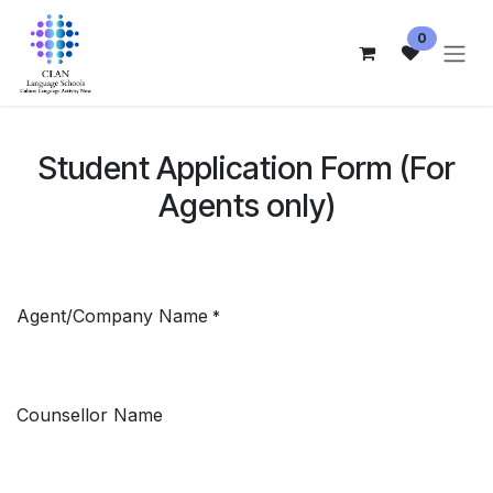
Skip to Content
0
Student Application Form (For
Agents only)
Agent/Company Name
*
Counsellor Name