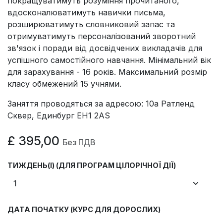
покращуватимуть розуміння прочитаного,
вдосконалюватимуть навички письма,
розширюватимуть словниковий запас та
отримуватимуть персоналізований зворотний
зв'язок і поради від досвідчених викладачів для
успішного самостійного навчання. Мінімальний вік
для зарахування - 16 років. Максимальний розмір
класу обмежений 15 учнями.
Заняття проводяться за адресою: 10a Ратленд
Сквер, Единбург EH1 2AS
£
395,00
Без ПДВ
ТИЖДЕНЬ(І) (ДЛЯ ПРОГРАМ ЦІЛОРІЧНОЇ ДІЇ)
ДАТА ПОЧАТКУ (КУРС ДЛЯ ДОРОСЛИХ)