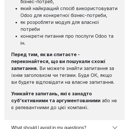
бізнес-потреб,
який найкращий спосіб використовувати
Odoo для конкретної бізнес-потреби,
як розробляти модулі для власної
потреби
конкретні питання про послуги Odoo та
ін.
Перед тим, як ви спитаєте -
переконайтеся, що ви пошукали схожі
запитання.
Ви можете знайти запитання за
їхнім заголовком чи тегами. Буде ОК, якщо
ви будете відповідати на власне запитання.
Уникайте запитань, які є занадто
суб'єктивними та аргументованими
або не
є релевантними до цієї компанії.
What should I avoid in my questions?