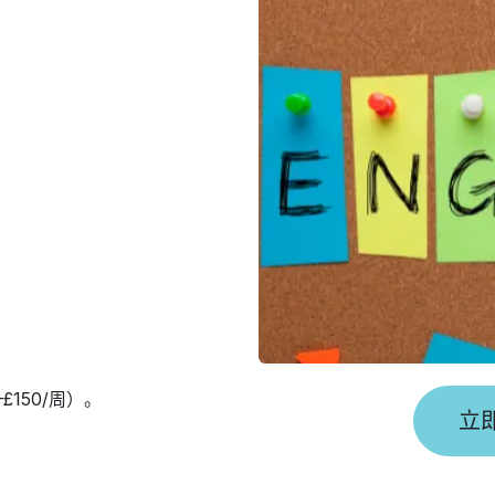
150/周）。
立