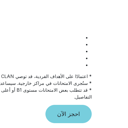
* اعتمادًا على الأهداف الفردية، قد توصي CLAN بمواد دراسية إضافية قد تكلف ما بين 40 إلى 80 جنيهًا إسترلينيًا إضافيًا.
* ستُجرى الامتحانات في مراكز خارجية. سيساعدك فريق CLAN في حجز الامتحان ويوجهك للوصول إلى
التفاصيل.
احجز الآن