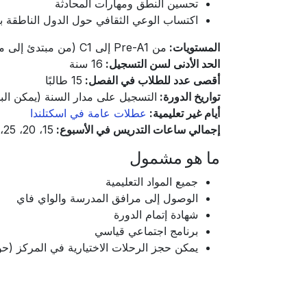
تحسين النطق ومهارات المحادثة
اكتساب الوعي الثقافي حول الدول الناطقة بالل
المستويات:
من Pre-A1 إلى C1 (من مبتدئ إلى متقدم)
الحد الأدنى لسن التسجيل:
16 سنة
أقصى عدد للطلاب في الفصل:
15 طالبًا
تواريخ الدورة:
التسجيل على مدار السنة (يمكن البد
أيام غير تعليمية:
عطلات عامة في اسكتلندا
إجمالي ساعات التدريس في الأسبوع:
15، 20، 25، أو 30 ساعة
ما هو مشمول
جميع المواد التعليمية
الوصول إلى مرافق المدرسة والواي فاي
شهادة إتمام الدورة
برنامج اجتماعي قياسي
يمكن حجز الرحلات الاختيارية في المركز (حوالي 50-150 جنيه إسترليني في ال