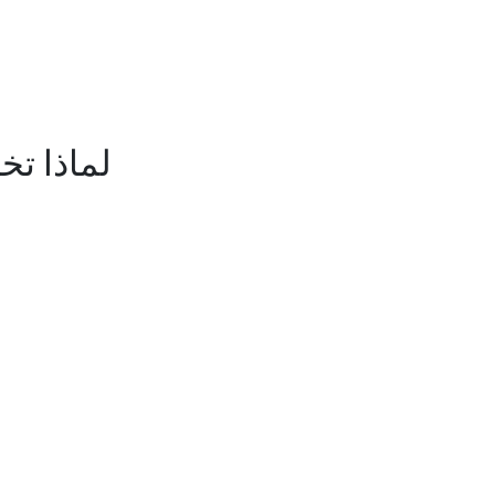
لماذا تختار CLAN لدورات اللغة الإنجل