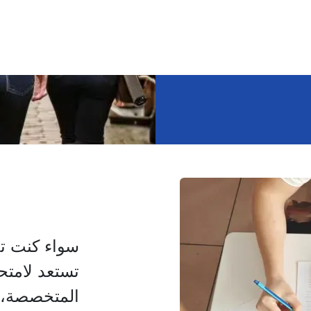
سواء كنت تح
تستعد لامتح
المتخصصة، ف