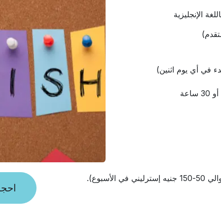
غة الإنجليزية
ء في أي يوم اثنين)
أسبوع).
احجز