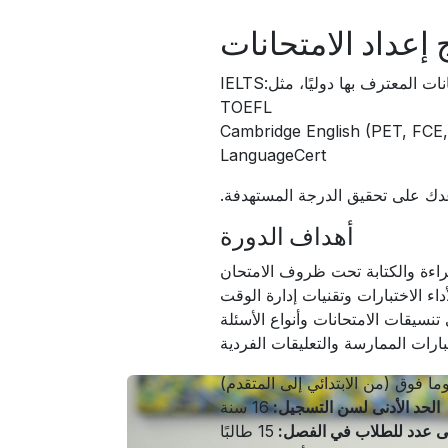
 إعداد الامتحانات
المعترف بها دوليًا، مثل:IELTS
TOEFL
Cambridge English (PET, FCE
LanguageCert
عدك على تحقيق الدرجة المستهدفة.
أهداف الدورة
راءة والكتابة تحت ظروف الامتحان
داء الاختبارات وتقنيات إدارة الوقت
تنسيقات الامتحانات وأنواع الأسئلة
ارات الممارسة والتعليقات الفردية
الحد الأدنى لسن التسجيل:
16 سنة
 عدد للطلاب في الفصل:
15 طالبًا