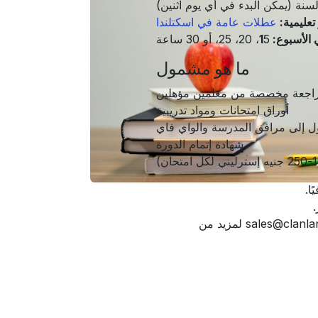
سنة (يمكن البدء في أي يوم اثنين)
 تعليمية:
عطلات عامة في اسكتلندا
لأسبوع: 1
5، 20، 25، أو 30 ساعة
ما هو مشمول
راجعة مخصصة من معلمين مؤهلين
أوراق امتحانات ومواد تدريبية
ل إلى مرافق المدرسة والواي فاي
شهادة إتمام الدورة
* قد تتطلب بعض الامتحانات مستوى B1 أو أعلى كحد أدنى. يرجى الاتصال بفريق المبيعات على sales@clanlanguageschools.com لمزيد من