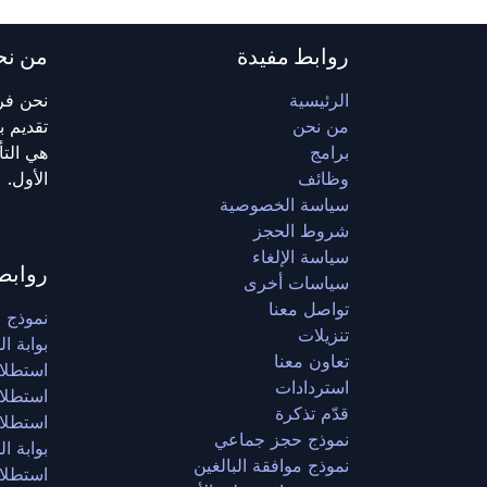
روابط مفيدة
من نح
الرئيسية
نحن فري
من نحن
تقديم ب
برامج
هي التأ
وظائف
الأول.
سياسة الخصوصية
شروط الحجز
سياسة الإلغاء
روابط
سياسات أخرى
تواصل معنا
نموذج 
تنزيلات
بوابة ا
تعاون معنا
استطلا
استردادات
استطلاع
قدّم تذكرة
استطلاع
نموذج حجز جماعي
بوابة ا
نموذج موافقة البالغين
استطلا